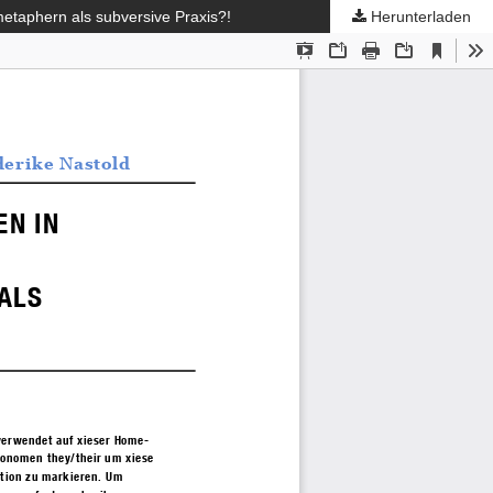
metaphern als subversive Praxis?!
Herunterladen