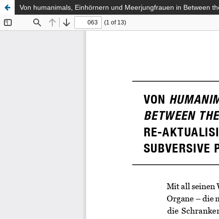
Von humanimals, Einhörnern und Meerjungfrauen in Between the w