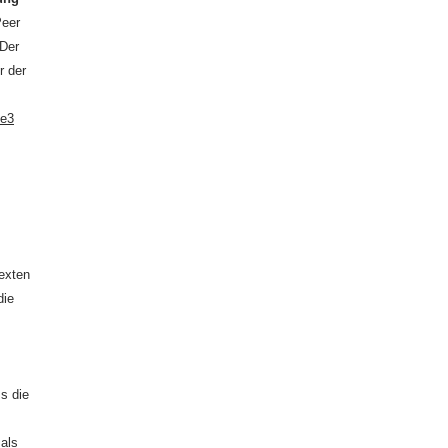
Peer
 Der
r der
de3
exten
die
ss die
als