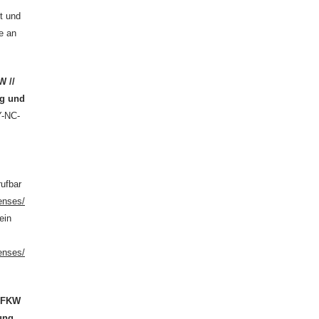
t und
e an
W //
ng und
Y-NC-
rufbar
enses/
ein
enses/
n
FKW
hung