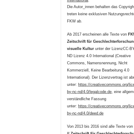
International
.
Die Autor_innen behalten das Copyrigh
treten keine exklusiven Nutzungsrecht
FKW ab.
Ab 2017 erscheinen alle Texte von
FK
Zeitschrift für Geschlechterforschu
visuelle Kultur
unter der LizenzCC-B
ND Lizenz 4.0 International (Creative
Commons, Namensnennung, Nicht
Kommerziell, Keine Bearbeitung 4.0
International). Der Lizenzvertrag ist ab
unter:
https://creativecommons.org/lic
by-nc-nd/4.0/legalcode.de
, eine allgem
verständliche Fassung
unter:
https://creativecommons.org/lic
by-nc-nd/4.0/deed.de
Von 2013 bis 2016 sind alle Texte vo
// Zeitschrift für Geschlechterforsc