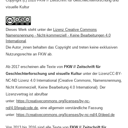
Copyright (c) 2020 FKW // Zeitschrift für Geschlechterforschung und
visuelle Kultur
Dieses Werk steht unter der
Lizenz Creative Commons
Namensnennung - Nicht-kommerziell - Keine Bearbeitungen 4.0
International
.
Die Autor_innen behalten das Copyright und treten keine exklusiven
Nutzungsrechte an FKW ab.
Ab 2017 erscheinen alle Texte von
FKW // Zeitschrift für
Geschlechterforschung und visuelle Kultur
unter der LizenzCC-BY-
NC-ND Lizenz 4.0 International (Creative Commons, Namensnennung,
Nicht Kommerziell, Keine Bearbeitung 4.0 International). Der
Lizenzvertrag ist abrufbar
unter:
https://creativecommons.org/licenses/by-nc-
nd/4.0/legalcode.de
, eine allgemein verständliche Fassung
unter:
https://creativecommons.org/licenses/by-nc-nd/4.0/deed.de
Von 2013 bis 2016 sind alle Texte von
FKW // Zeitschrift für