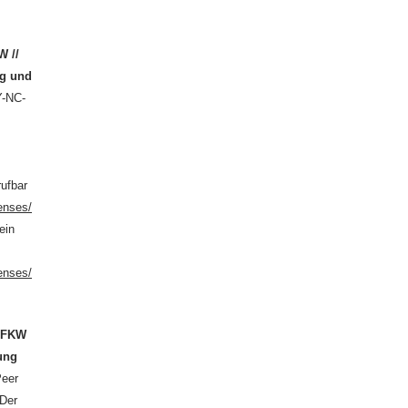
W //
ng und
Y-NC-
rufbar
enses/
ein
enses/
n
FKW
hung
Peer
 Der