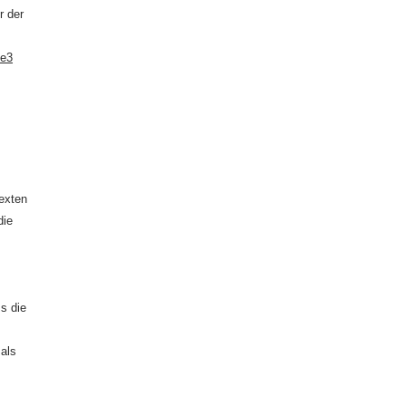
r der
de3
exten
die
ss die
als