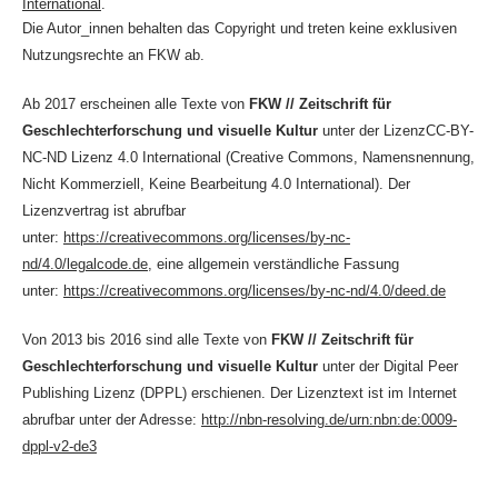
International
.
Die Autor_innen behalten das Copyright und treten keine exklusiven
Nutzungsrechte an FKW ab.
Ab 2017 erscheinen alle Texte von
FKW // Zeitschrift für
Geschlechterforschung und visuelle Kultur
unter der LizenzCC-BY-
NC-ND Lizenz 4.0 International (Creative Commons, Namensnennung,
Nicht Kommerziell, Keine Bearbeitung 4.0 International). Der
Lizenzvertrag ist abrufbar
unter:
https://creativecommons.org/licenses/by-nc-
nd/4.0/legalcode.de
, eine allgemein verständliche Fassung
unter:
https://creativecommons.org/licenses/by-nc-nd/4.0/deed.de
Von 2013 bis 2016 sind alle Texte von
FKW // Zeitschrift für
Geschlechterforschung und visuelle Kultur
unter der Digital Peer
Publishing Lizenz (DPPL) erschienen. Der Lizenztext ist im Internet
abrufbar unter der Adresse:
http://nbn-resolving.de/urn:nbn:de:0009-
dppl-v2-de3