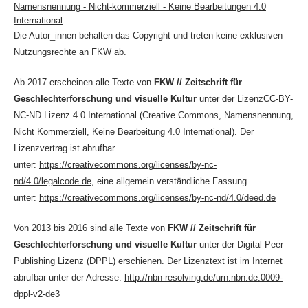
Namensnennung - Nicht-kommerziell - Keine Bearbeitungen 4.0
International
.
Die Autor_innen behalten das Copyright und treten keine exklusiven
Nutzungsrechte an FKW ab.
Ab 2017 erscheinen alle Texte von
FKW // Zeitschrift für
Geschlechterforschung und visuelle Kultur
unter der LizenzCC-BY-
NC-ND Lizenz 4.0 International (Creative Commons, Namensnennung,
Nicht Kommerziell, Keine Bearbeitung 4.0 International). Der
Lizenzvertrag ist abrufbar
unter:
https://creativecommons.org/licenses/by-nc-
nd/4.0/legalcode.de
, eine allgemein verständliche Fassung
unter:
https://creativecommons.org/licenses/by-nc-nd/4.0/deed.de
Von 2013 bis 2016 sind alle Texte von
FKW // Zeitschrift für
Geschlechterforschung und visuelle Kultur
unter der Digital Peer
Publishing Lizenz (DPPL) erschienen. Der Lizenztext ist im Internet
abrufbar unter der Adresse:
http://nbn-resolving.de/urn:nbn:de:0009-
dppl-v2-de3