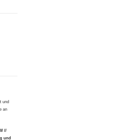
t und
e an
W //
ng und