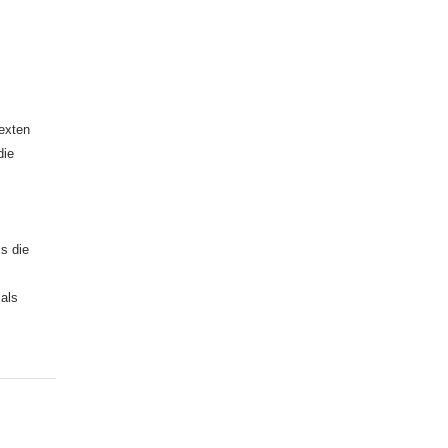
exten
die
ss die
als