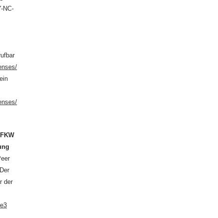
Y-NC-
rufbar
enses/
ein
enses/
n
FKW
hung
Peer
 Der
r der
de3