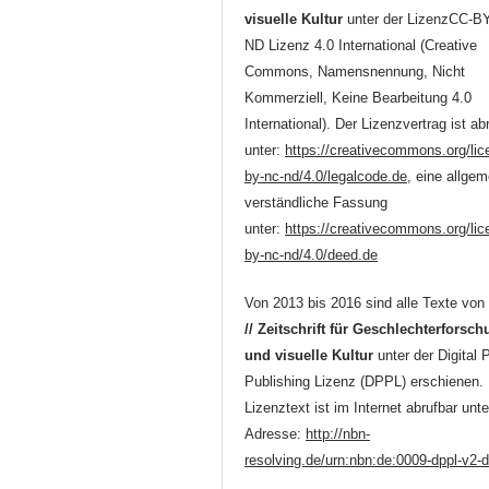
visuelle Kultur
unter der LizenzCC-B
ND Lizenz 4.0 International (Creative
Commons, Namensnennung, Nicht
Kommerziell, Keine Bearbeitung 4.0
International). Der Lizenzvertrag ist ab
unter:
https://creativecommons.org/lic
by-nc-nd/4.0/legalcode.de
, eine allgem
verständliche Fassung
unter:
https://creativecommons.org/lic
by-nc-nd/4.0/deed.de
Von 2013 bis 2016 sind alle Texte vo
// Zeitschrift für Geschlechterforsc
und visuelle Kultur
unter der Digital 
Publishing Lizenz (DPPL) erschienen.
Lizenztext ist im Internet abrufbar unte
Adresse:
http://nbn-
resolving.de/urn:nbn:de:0009-dppl-v2-