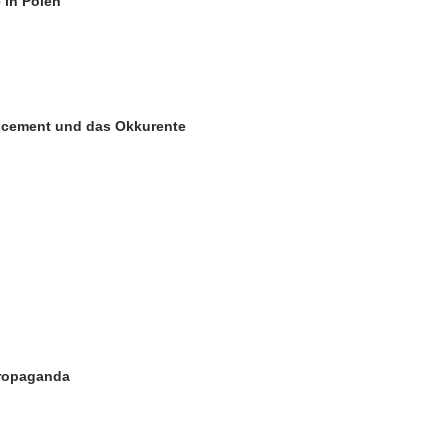
 in Polen
encement und das Okkurente
propaganda