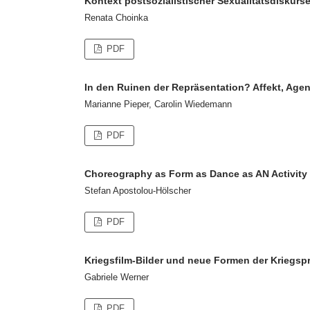
Kontext postsozialistischer Sexualitätsdiskurse
Renata Choinka
PDF
In den Ruinen der Repräsentation? Affekt, Ag
Marianne Pieper, Carolin Wiedemann
PDF
Choreography as Form as Dance as AN Activity
Stefan Apostolou-Hölscher
PDF
Kriegsfilm-Bilder und neue Formen der Kriegs
Gabriele Werner
PDF