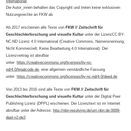
International
.
Die Autor_innen behalten das Copyright und treten keine exklusiven
Nutzungsrechte an FKW ab.
Ab 2017 erscheinen alle Texte von
FKW // Zeitschrift für
Geschlechterforschung und visuelle Kultur
unter der LizenzCC-BY-
NC-ND Lizenz 4.0 International (Creative Commons, Namensnennung,
Nicht Kommerziell, Keine Bearbeitung 4.0 International). Der
Lizenzvertrag ist abrufbar
unter:
https://creativecommons.org/licenses/by-nc-
nd/4.0/legalcode.de
, eine allgemein verständliche Fassung
unter:
https://creativecommons.org/licenses/by-nc-nd/4.0/deed.de
Von 2013 bis 2016 sind alle Texte von
FKW // Zeitschrift für
Geschlechterforschung und visuelle Kultur
unter der Digital Peer
Publishing Lizenz (DPPL) erschienen. Der Lizenztext ist im Internet
abrufbar unter der Adresse:
http://nbn-resolving.de/urn:nbn:de:0009-
dppl-v2-de3