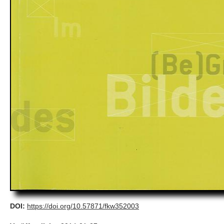
DOI:
https://doi.org/10.57871/fkw352003